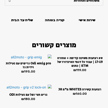
3
משלוחים והחזרות
סמן קישורים
font_download
KTM
SX85
לאפס
cached
18-
את
שירות אישי
קנייה בטוחה
שליח עד הבית
22
כל
האפשרויות
מוצרים קשורים
סט רצועות משיכה קדימה + אחורה
17-19 | עבור כל דגמי האינדורו של
Odi emig pro גריפים עם נעילות
KTM | כתום
וידית גז
₪
119.00
₪
195.00
רצועות קשירה WHITES מ”מ 38
₪
160.00
גריפ חצי ופל עם נעילות ODI
₪
180.00