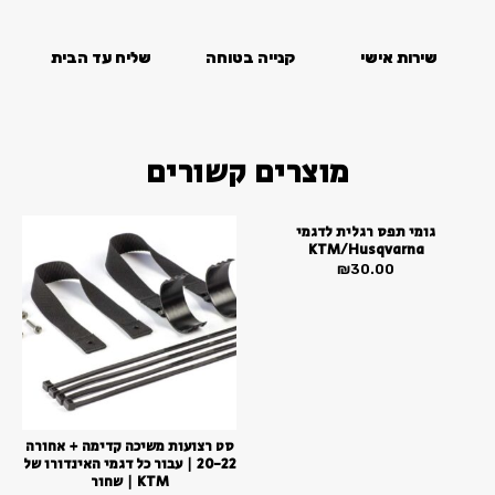
סמן קישורים
22
font_download
שירות אישי
קנייה בטוחה
שליח עד הבית
לאפס
cached
את
כל
האפשרויות
מוצרים קשורים
גומי תפס רגלית לדגמי
KTM/Husqvarna
₪
30.00
סט רצועות משיכה קדימה + אחורה
20-22 | עבור כל דגמי האינדורו של
KTM | שחור