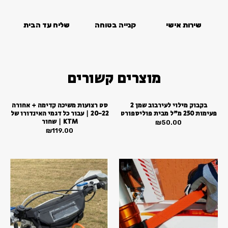
סמן קישורים
font_download
שירות אישי
קנייה בטוחה
שליח עד הבית
לאפס
cached
את
כל
האפשרויות
מוצרים קשורים
בקבוק מילוי לעירבוב שמן 2
סט רצועות משיכה קדימה + אחורה
פעימות 250 מ”ל מבית פוליספורט
20-22 | עבור כל דגמי האינדורו של
KTM | שחור
₪
50.00
₪
119.00