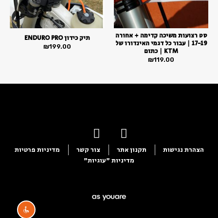
סט רצועות משיכה קדימה + אחורה
תיק כידון ENDURO PRO
17-19 | עבור כל דגמי האינדורו של
₪
199.00
KTM | כתום
₪
119.00
הצהרת נגישות
תקנון אתר
צור קשר
מדיניות פרטיות
מדיניות "עוגיות"