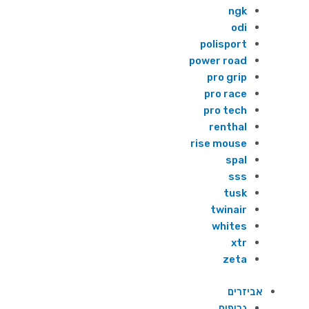
ngk
odi
polisport
power road
pro grip
pro race
pro tech
renthal
rise mouse
spal
sss
tusk
twinair
whites
xtr
zeta
אביזרים
גריפים