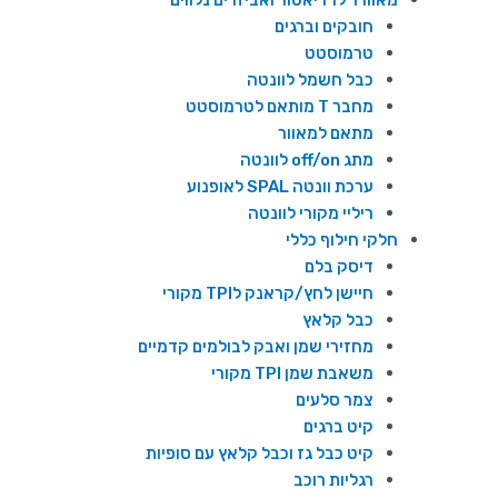
מאוורר לרדיאטור ואביזרים נלווים
חובקים וברגים
טרמוסטט
כבל חשמל לוונטה
מחבר T מותאם לטרמוסטט
מתאם למאוור
מתג off/on לוונטה
ערכת וונטה SPAL לאופנוע
ריליי מקורי לוונטה
חלקי חילוף כללי
דיסק בלם
חיישן לחץ/קראנק לTPI מקורי
כבל קלאץ
מחזירי שמן ואבק לבולמים קדמיים
משאבת שמן TPI מקורי
צמר סלעים
קיט ברגים
קיט כבל גז וכבל קלאץ עם סופיות
רגליות רוכב