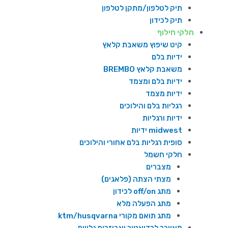
תיק לטלפון/מתקן לטלפון
תיק לכידון
חלקי חילוף
קיט שיפוץ משאבת קלאץ
ידיות בלם
משאבת קלאץ BREMBO
ידיות בלם ומצמד
ידיות מצמד
רגליות בלם והילוכים
ידיות ורגליות
midwest ידיות
סופית רגליות בלם אחורי והילוכים
חלקי חשמל
מצברים
מצתי הצתה (פלאגים)
מתג off/on לכידון
מתג הפעלה מלא
מתג תואם מקורי ktm/husqvarna