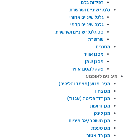
רפידות בלם
גלגלי שיניים ושרשרת
גלגל שיניים אחורי
גלגל שיניים קדמי
סט גלגלי שיניים ושרשרת
שרשרת
מסננים
מסנן אוויר
מסנן שמן
פקק למסנן אוויר
מיגונים לאופנוע
מגיני מנוע (מצמד וסלילים)
מגן גחון
מגן דוד פליטה (אגזוז)
מגן זרועות
מגן לינק
מגן משולב/אלומיניום
מגן סעפת
מגן רדיאטור