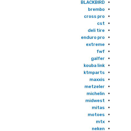
BLACKBIRD
brembo
cross pro
cst
deli tire
enduro pro
extreme
fwf
galfer
kouba link
ktmparts
maxxis
metzeler
michelin
midwest
mitas
motoes
mtx
neken