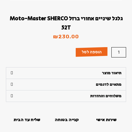
סמן קישורים
font_download
לאפס
cached
גלגל שיניים אחורי ברזל Moto-Master SHERCO
את
52T
כל
האפשרויות
₪
230.00
כמות
הוספה לסל
של
גלגל
שיניים
תיאור מוצר
אחורי
ברזל
מתאים לדגמים
Moto-
Master
משלוחים והחזרות
SHERCO
52T
שירות אישי
קנייה בטוחה
שליח עד הבית