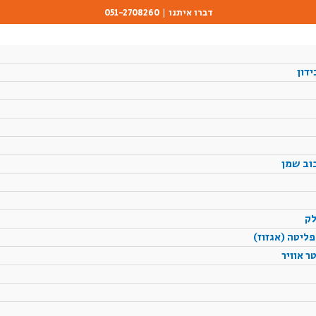
דברו איתנו | 051-2708260
ידון
וב שמן
לק
ליטה (אגזוז)
 אוויר