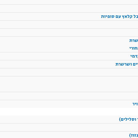
בל קלאץ עם סופיות
שרת
חורי
דמי
יים ושרשרת
יר
 וסלילים)
זוז)