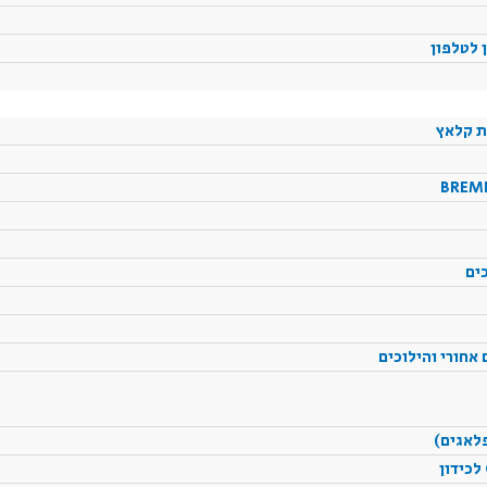
 לטלפון
ת קלאץ
כים
אחורי והילוכים
לאגים)