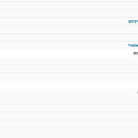
ניום
חורי
ות