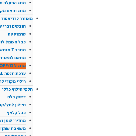
מתג הפעלה מ
מתג תואם מקורי USQVARNA
מאוורר לרדיאטור ו
חובקים וברגים
טרמוסטט
כבל חשמל לוו
מחבר T מותאם לטרמוסטט
מתאם למאוור
מתג OFF/ON לוונטה
ערכת וונטה SPAL לאופנוע
ריליי מקורי לו
חלקי חילוף כללי
דיסק בלם
חיישן לחץ/קראנק לI
כבל קלאץ
מחזירי שמן ו
משאבת שמן TPI מקורי