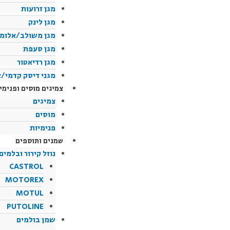
מגן זרועות
מגן לינק
מגן משולב/אלומי
מגן סעפת
מגן רדיאטור
מגני דיסק קדמי/א
צמיגים מוסים ופנימי
צמיגים
מוסים
פנימיות
שמנים ותוספים
נוזל קירור ובלמים
CASTROL
MOTOREX
MOTUL
PUTOLINE
שמן בולמים