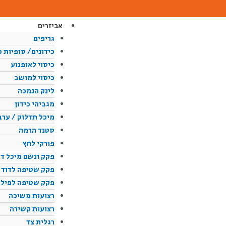
ילוג
תוכן
אביזרים
גריפים
כידונים/ סופיות כ
כיסוי לאופנוע
כיסוי למושב
לינק הנמכה
מגביהי כידון
מיכל תדלוק / ערב
סטנד הרמה
פורקי לחץ
פקק ונשם מיכל ד
פקק שטיפה לדוד פ
פקק שטיפה לפילטר
רצועות משיכה
רצועות קשירה
רגלית צד