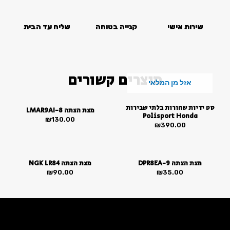
סמן קישורים
font_download
שירות אישי
קנייה בטוחה
שליח עד הבית
לאפס
cached
את
כל
האפשרויות
מוצרים קשורים
אזל מן המלאי
סט ידיות שחורות בלתי שבירות
מצת הצתה LMAR9AI-8
Polisport Honda
₪
130.00
₪
390.00
מצת הצתה DPR8EA-9
מצת הצתה NGK LR84
₪
90.00
₪
35.00