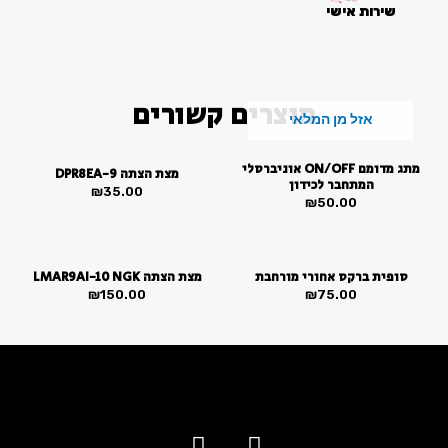
שירות אישי
מוצרים קשורים
אזל מן המלאי
מתג מדומם ON/OFF אוניברסלי
מצת הצתה DPR8EA-9
המתחבר לכידון
₪
35.00
₪
50.00
סופית ברקס אחורי מורחבת
מצת הצתה LMAR9AI-10 NGK
₪
150.00
₪
75.00