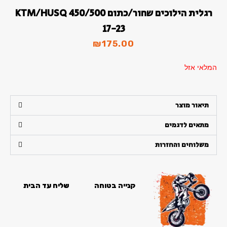
סמן קישורים
font_download
רגלית הילוכים שחור/כתום KTM/HUSQ 450/500
17-23
לאפס
cached
את
₪
175.00
כל
האפשרויות
המלאי אזל
תיאור מוצר
מתאים לדגמים
משלוחים והחזרות
קנייה בטוחה
שליח עד הבית