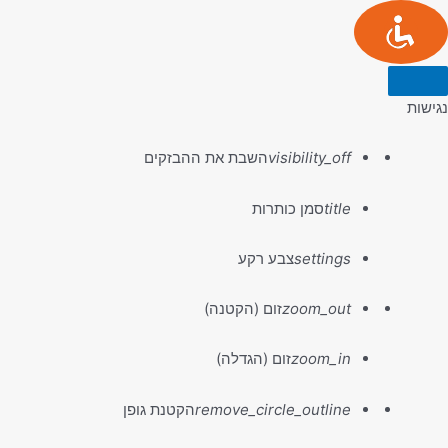
ילוג
תוכן
סגור
את
נגישות
סרגל
הכלים
של
visibility_off
השבת את ההבזקים
נגישות
title
סמן כותרות
settings
צבע רקע
zoom_out
זום (הקטנה)
zoom_in
זום (הגדלה)
remove_circle_outline
הקטנת גופן