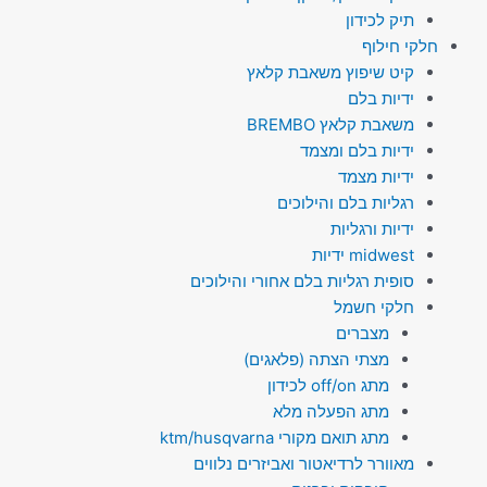
תיק לכידון
חלקי חילוף
קיט שיפוץ משאבת קלאץ
ידיות בלם
משאבת קלאץ BREMBO
ידיות בלם ומצמד
ידיות מצמד
רגליות בלם והילוכים
ידיות ורגליות
midwest ידיות
סופית רגליות בלם אחורי והילוכים
חלקי חשמל
מצברים
מצתי הצתה (פלאגים)
מתג off/on לכידון
מתג הפעלה מלא
מתג תואם מקורי ktm/husqvarna
מאוורר לרדיאטור ואביזרים נלווים