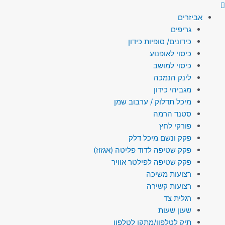
מגיני
בולם
אביזרים
קדמי
גריפים
שחורים
כידונים/ סופיות כידון
סגורים
כיסוי לאופנוע
EXC/F
כיסוי למושב
16-
לינק הנמכה
26
מגביהי כידון
SX/F
מיכל תדלוק / ערבוב שמן
15-
סטנד הרמה
25
פורקי לחץ
POLISPORT
פקק ונשם מיכל דלק
פקק שטיפה לדוד פליטה (אגזוז)
פקק שטיפה לפילטר אוויר
רצועות משיכה
רצועות קשירה
רגלית צד
שעון שעות
תיק לטלפון/מתקן לטלפון