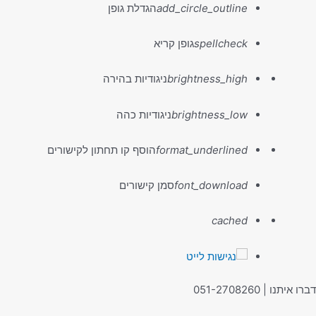
add_circle_outline
הגדלת גופן
spellcheck
גופן קריא
brightness_high
ניגודיות בהירה
brightness_low
ניגודיות כהה
format_underlined
הוסף קו תחתון לקישורים
font_download
סמן קישורים
לאפס
cached
את
כל
האפשרויות
כמות
דברו איתנו | 051-2708260
של