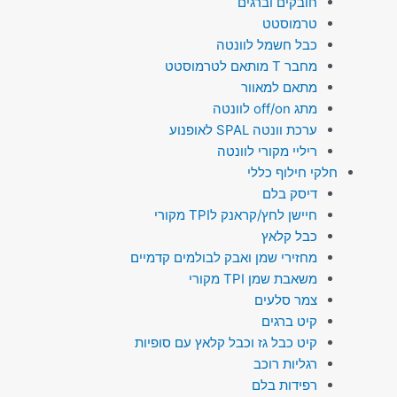
חובקים וברגים
טרמוסטט
כבל חשמל לוונטה
מחבר T מותאם לטרמוסטט
מתאם למאוור
מתג off/on לוונטה
ערכת וונטה SPAL לאופנוע
ריליי מקורי לוונטה
חלקי חילוף כללי
דיסק בלם
חיישן לחץ/קראנק לTPI מקורי
כבל קלאץ
מחזירי שמן ואבק לבולמים קדמיים
משאבת שמן TPI מקורי
צמר סלעים
קיט ברגים
קיט כבל גז וכבל קלאץ עם סופיות
רגליות רוכב
רפידות בלם