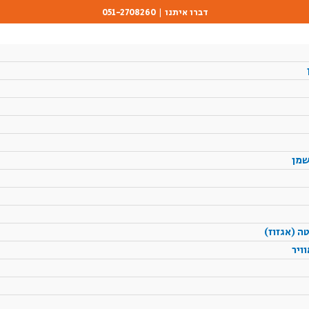
דברו איתנו | 051-2708260
שמן
ה (אגזוז)
ויר