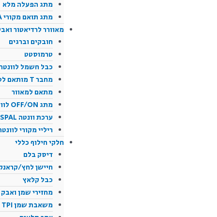
מתג הפעלה מלא
מתג תואם מקורי KTM/HUSQVARNA
מאוורר לרדיאטור ואביז
חובקים וברגים
טרמוסטט
כבל חשמל לוונטה
מחבר T מותאם לטרמוסטט
מתאם למאוור
מתג OFF/ON לוונטה
ערכת וונטה SPAL לאופנוע
ריליי מקורי לוונטה
חלקי חילוף כללי
דיסק בלם
חיישן לחץ/קראנק לTPI מקו
כבל קלאץ
מחזירי שמן ואבק 
משאבת שמן TPI מקורי