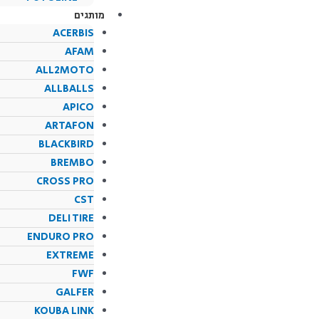
מותגים
ACERBIS
AFAM
ALL2MOTO
ALLBALLS
APICO
ARTAFON
BLACKBIRD
BREMBO
CROSS PRO
CST
DELI TIRE
ENDURO PRO
EXTREME
FWF
GALFER
KOUBA LINK