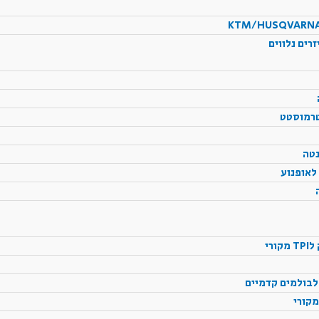
רים נלווים
רי
לבולמים קדמיים