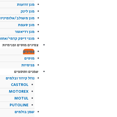
מגן זרועות
מגן לינק
מגן משולב/אלומיניום
מגן סעפת
מגן רדיאטור
מגני דיסק קדמי/אחור
צמיגים מוסים ופנימיות
צמיגים
מוסים
פנימיות
שמנים ותוספים
נוזל קירור ובלמים
CASTROL
MOTOREX
MOTUL
PUTOLINE
שמן בולמים