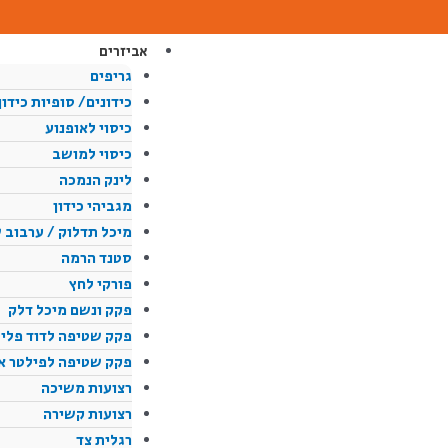
ילוג
תוכן
אביזרים
גריפים
כידונים/ סופיות כידון
כיסוי לאופנוע
כיסוי למושב
לינק הנמכה
מגביהי כידון
מיכל תדלוק / ערבוב 
סטנד הרמה
פורקי לחץ
פקק ונשם מיכל דלק
פקק שטיפה לדוד פליט
פקק שטיפה לפילטר או
רצועות משיכה
רצועות קשירה
רגלית צד