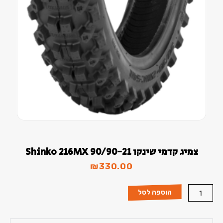
צמיג קדמי שינקו 90/90-21 Shinko 216MX
₪
330.00
כמות
הוספה לסל
של
צמיג
קדמי