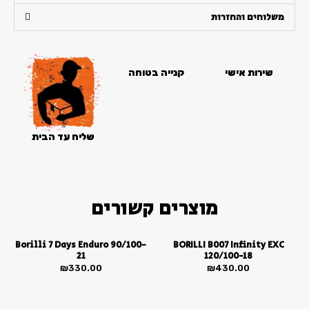
מוס
סמן קישורים
font_download
אקסטרים
משלוחים והחזרות
במידה
לאפס
cached
90/100-
את
16
כל
שירות אישי
קנייה בטוחה
האפשרויות
שליח עד הבית
מוצרים קשורים
Borilli 7 Days Enduro 90/100-
BORILLI B007 Infinity EXC
21
120/100-18
₪
330.00
₪
430.00