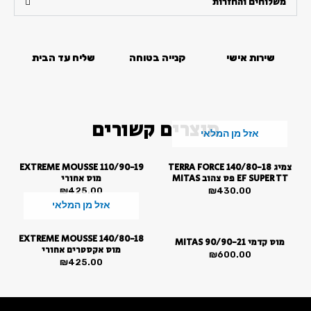
במידה
משלוחים והחזרות
סמן קישורים
font_download
60/100-
14
לאפס
cached
את
שירות אישי
קנייה בטוחה
שליח עד הבית
כל
האפשרויות
מוצרים קשורים
אזל מן המלאי
צמיג 140/80-18 TERRA FORCE
EXTREME MOUSSE 110/90-19
EF SUPER TT פס צהוב MITAS
מוס אחורי
₪
425.00
₪
430.00
אזל מן המלאי
EXTREME MOUSSE 140/80-18
מוס קדמי MITAS 90/90-21
מוס אקסטרים אחורי
₪
600.00
₪
425.00