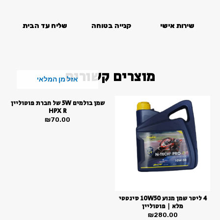
סמן קישורים
font_download
שירות אישי
קנייה בטוחה
שליח עד הבית
לאפס
cached
את
כל
האפשרויות
מוצרים קשורים
אזל מן המלאי
שמן בולמים 5W של חברת פוטוליין
HPX R
₪
70.00
4 ליטר שמן מנוע 10W50 סינטטי
מלא | פוטוליין
₪
280.00