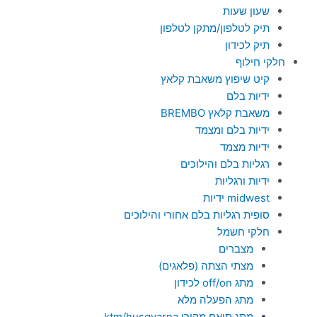
שעון שעות
תיק לטלפון/מתקן לטלפון
תיק לכידון
חלקי חילוף
קיט שיפוץ משאבת קלאץ
ידיות בלם
משאבת קלאץ BREMBO
ידיות בלם ומצמד
ידיות מצמד
רגליות בלם והילוכים
ידיות ורגליות
midwest ידיות
סופית רגליות בלם אחורי והילוכים
חלקי חשמל
מצברים
מצתי הצתה (פלאגים)
מתג off/on לכידון
מתג הפעלה מלא
מתג תואם מקורי ktm/husqvarna