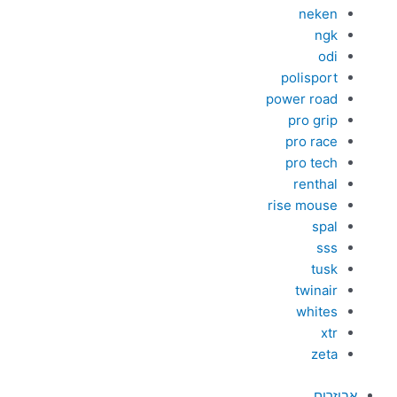
neken
ngk
odi
polisport
power road
pro grip
pro race
pro tech
renthal
rise mouse
spal
sss
tusk
twinair
whites
xtr
zeta
אביזרים