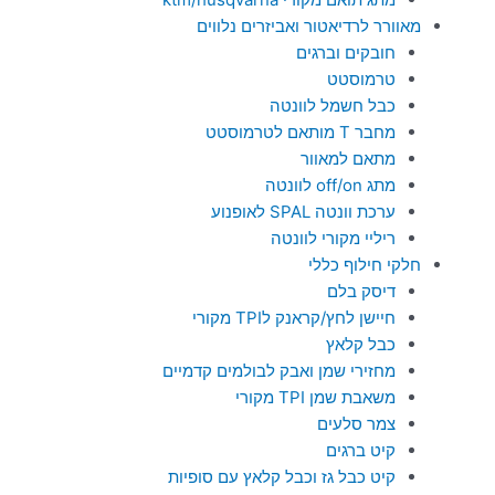
מאוורר לרדיאטור ואביזרים נלווים
חובקים וברגים
טרמוסטט
כבל חשמל לוונטה
מחבר T מותאם לטרמוסטט
מתאם למאוור
מתג off/on לוונטה
ערכת וונטה SPAL לאופנוע
ריליי מקורי לוונטה
חלקי חילוף כללי
דיסק בלם
חיישן לחץ/קראנק לTPI מקורי
כבל קלאץ
מחזירי שמן ואבק לבולמים קדמיים
משאבת שמן TPI מקורי
צמר סלעים
קיט ברגים
קיט כבל גז וכבל קלאץ עם סופיות