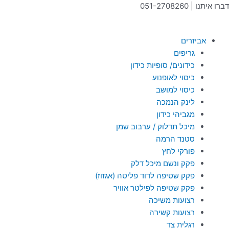
ילוג
דברו איתנו | 051-2708260
תוכן
אביזרים
גריפים
כידונים/ סופיות כידון
כיסוי לאופנוע
כיסוי למושב
לינק הנמכה
מגביהי כידון
מיכל תדלוק / ערבוב שמן
סטנד הרמה
פורקי לחץ
פקק ונשם מיכל דלק
פקק שטיפה לדוד פליטה (אגזוז)
פקק שטיפה לפילטר אוויר
רצועות משיכה
רצועות קשירה
רגלית צד