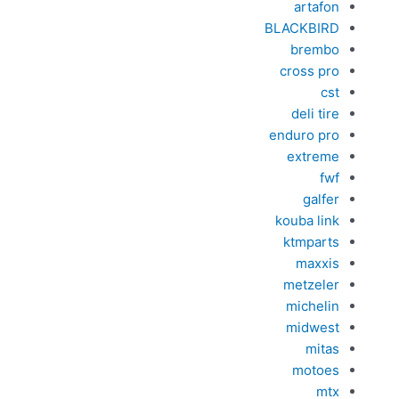
artafon
BLACKBIRD
brembo
cross pro
cst
deli tire
enduro pro
extreme
fwf
galfer
kouba link
ktmparts
maxxis
metzeler
michelin
midwest
mitas
motoes
mtx