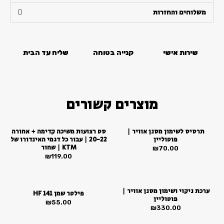
2
סמן קישורים
font_download
פעימות
משלוחים והחזרות
250
לאפס
cached
מ"ל
את
מבית
כל
שירות אישי
קנייה בטוחה
שליח עד הבית
פוליספורט
האפשרויות
מוצרים קשורים
תרסיס לשימון מסנן אוויר |
סט רצועות משיכה קדימה + אחורה
פוטוליין
20-22 | עבור כל דגמי האינדורו של
KTM | שחור
₪
70.00
₪
119.00
ערכת ניקוי ושימון מסנן אוויר |
פילטר שמן 141 HF
פוטוליין
₪
55.00
₪
330.00