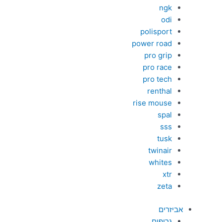
ngk
odi
polisport
power road
pro grip
pro race
pro tech
renthal
rise mouse
spal
sss
tusk
twinair
whites
xtr
zeta
אביזרים
גריפים