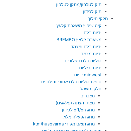
תיק לטלפון/מתקן לטלפון
תיק לכידון
חלקי חילוף
קיט שיפוץ משאבת קלאץ
ידיות בלם
משאבת קלאץ BREMBO
ידיות בלם ומצמד
ידיות מצמד
רגליות בלם והילוכים
ידיות ורגליות
midwest ידיות
סופית רגליות בלם אחורי והילוכים
חלקי חשמל
מצברים
מצתי הצתה (פלאגים)
מתג off/on לכידון
מתג הפעלה מלא
מתג תואם מקורי ktm/husqvarna
מאוורר לרדיאטור ואביזרים נלווים