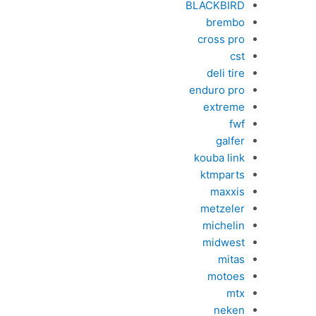
BLACKBIRD
brembo
cross pro
cst
deli tire
enduro pro
extreme
fwf
galfer
kouba link
ktmparts
maxxis
metzeler
michelin
midwest
mitas
motoes
mtx
neken