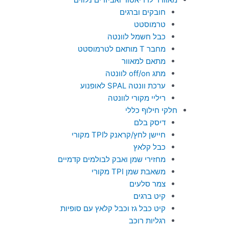
חובקים וברגים
טרמוסטט
כבל חשמל לוונטה
מחבר T מותאם לטרמוסטט
מתאם למאוור
מתג off/on לוונטה
ערכת וונטה SPAL לאופנוע
ריליי מקורי לוונטה
חלקי חילוף כללי
דיסק בלם
חיישן לחץ/קראנק לTPI מקורי
כבל קלאץ
מחזירי שמן ואבק לבולמים קדמיים
משאבת שמן TPI מקורי
צמר סלעים
קיט ברגים
קיט כבל גז וכבל קלאץ עם סופיות
רגליות רוכב