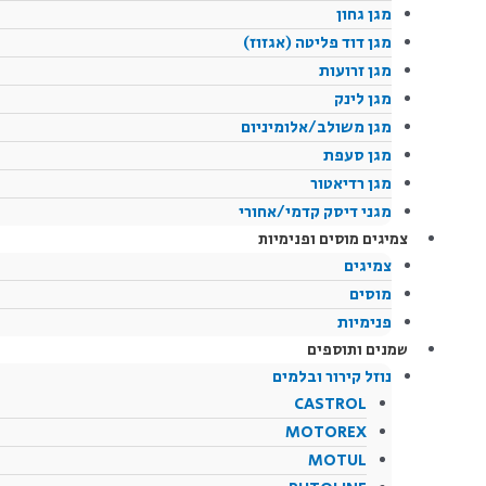
מגן גחון
מגן דוד פליטה (אגזוז)
מגן זרועות
מגן לינק
מגן משולב/אלומיניום
מגן סעפת
מגן רדיאטור
מגני דיסק קדמי/אחורי
צמיגים מוסים ופנימיות
צמיגים
מוסים
פנימיות
שמנים ותוספים
נוזל קירור ובלמים
CASTROL
MOTOREX
MOTUL