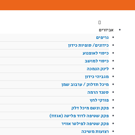
ילוג
תוכן
אביזרים
גריפים
כידונים/ סופיות כידון
כיסוי לאופנוע
כיסוי למושב
לינק הנמכה
מגביהי כידון
מיכל תדלוק / ערבוב שמן
סטנד הרמה
פורקי לחץ
פקק ונשם מיכל דלק
פקק שטיפה לדוד פליטה (אגזוז)
פקק שטיפה לפילטר אוויר
רצועות משיכה