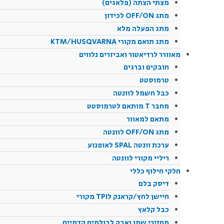
מצתי הצתה (פלאגים)
מתג OFF/ON לכידון
מתג הפעלה מלא
מתג תואם מקורי KTM/HUSQVARNA
מאוורר לרדיאטור ואביזרים נלווים
חובקים וברגים
טרמוסטט
כבל חשמל לוונטה
מחבר T מותאם לטרמוסטט
מתאם למאוור
מתג OFF/ON לוונטה
ערכת וונטה SPAL לאופנוע
ריליי מקורי לוונטה
חלקי חילוף כללי
דיסק בלם
חיישן לחץ/קראנק לTPI מקורי
כבל קלאץ
מחזירי שמן ואבק לבולמים קדמיים