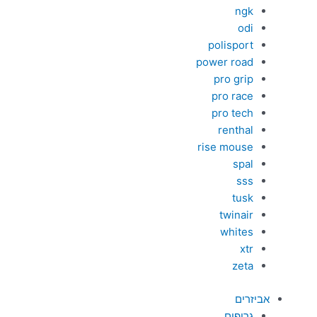
ngk
odi
polisport
power road
pro grip
pro race
pro tech
renthal
rise mouse
spal
sss
tusk
twinair
whites
xtr
zeta
אביזרים
גריפים