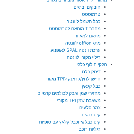
חובקים וברגים
טרמוסטט
כבל חשמל לוונטה
מחבר T מותאם לטרמוסטט
מתאם למאוור
מתג off/on לוונטה
ערכת וונטה SPAL לאופנוע
ריליי מקורי לוונטה
חלקי חילוף כללי
דיסק בלם
חיישן לחץ/קראנק לTPI מקורי
כבל קלאץ
מחזירי שמן ואבק לבולמים קדמיים
משאבת שמן TPI מקורי
צמר סלעים
קיט ברגים
קיט כבל גז וכבל קלאץ עם סופיות
רגליות רוכב