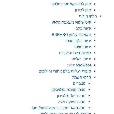
תיק לטלפון/מתקן לטלפון
תיק לכידון
חלקי חילוף
קיט שיפוץ משאבת קלאץ
ידיות בלם
משאבת קלאץ BREMBO
ידיות בלם ומצמד
ידיות מצמד
רגליות בלם והילוכים
ידיות ורגליות
midwest ידיות
סופית רגליות בלם אחורי והילוכים
חלקי חשמל
מצברים
מצתי הצתה (פלאגים)
מתג off/on לכידון
מתג הפעלה מלא
מתג תואם מקורי ktm/husqvarna
מאוורר לרדיאטור ואביזרים נלווים