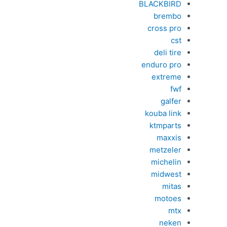
BLACKBIRD
brembo
cross pro
cst
deli tire
enduro pro
extreme
fwf
galfer
kouba link
ktmparts
maxxis
metzeler
michelin
midwest
mitas
motoes
mtx
neken